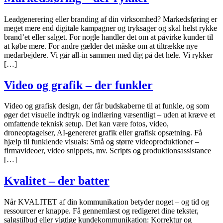
Leadgenerering eller branding af din virksomhed? Markedsføring er
meget mere end digitale kampagner og tryksager og skal helst rykke
brand’et eller salget. For nogle handler det om at påvirke kunder til
at købe mere. For andre gælder det måske om at tiltrække nye
medarbejdere. Vi går all-in sammen med dig på det hele. Vi rykker
[…]
Video og grafik – der funkler​
Video og grafisk design, der får budskaberne til at funkle, og som
øger det visuelle indtryk og indlæring væsentligt – uden at kræve et
omfattende teknisk setup. Det kan være fotos, video,
droneoptagelser, AI-genereret grafik eller grafisk opsætning. Få
hjælp til funklende visuals: Små og større videoproduktioner –
firmavideoer, video snippets, mv. Scripts og produktionsassistance
[…]
Kvalitet – der batter​
Når KVALITET af din kommunikation betyder noget – og tid og
ressourcer er knappe. Få gennemlæst og redigeret dine tekster,
salgstilbud eller vigtige kundekommunikation: Korrektur og