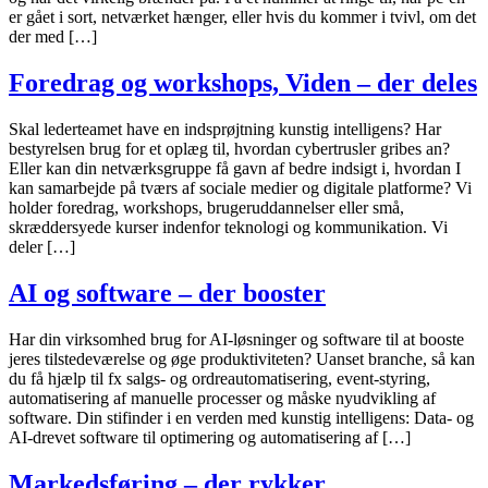
er gået i sort, netværket hænger, eller hvis du kommer i tvivl, om det
der med […]
Foredrag og workshops, Viden – der deles
Skal lederteamet have en indsprøjtning kunstig intelligens? Har
bestyrelsen brug for et oplæg til, hvordan cybertrusler gribes an?
Eller kan din netværksgruppe få gavn af bedre indsigt i, hvordan I
kan samarbejde på tværs af sociale medier og digitale platforme? Vi
holder foredrag, workshops, brugeruddannelser eller små,
skræddersyede kurser indenfor teknologi og kommunikation. Vi
deler […]
AI og software – der booster
Har din virksomhed brug for AI-løsninger og software til at booste
jeres tilstedeværelse og øge produktiviteten? Uanset branche, så kan
du få hjælp til fx salgs- og ordreautomatisering, event-styring,
automatisering af manuelle processer og måske nyudvikling af
software. Din stifinder i en verden med kunstig intelligens: Data- og
AI-drevet software til optimering og automatisering af […]
Markedsføring – der rykker