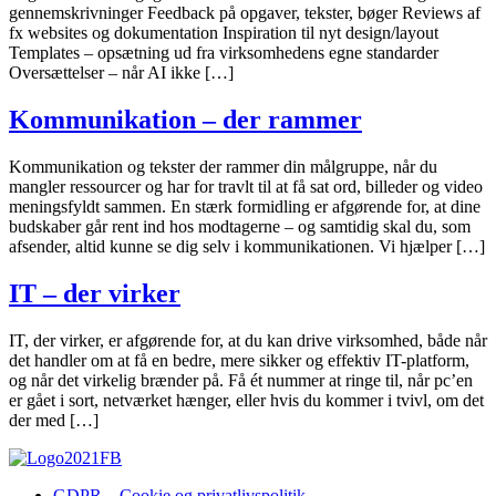
gennemskrivninger Feedback på opgaver, tekster, bøger Reviews af
fx websites og dokumentation Inspiration til nyt design/layout
Templates – opsætning ud fra virksomhedens egne standarder
Oversættelser – når AI ikke […]
Kommunikation – der rammer
Kommunikation og tekster der rammer din målgruppe, når du
mangler ressourcer og har for travlt til at få sat ord, billeder og video
meningsfyldt sammen. En stærk formidling er afgørende for, at dine
budskaber går rent ind hos modtagerne – og samtidig skal du, som
afsender, altid kunne se dig selv i kommunikationen. Vi hjælper […]
IT – der virker
IT, der virker, er afgørende for, at du kan drive virksomhed, både når
det handler om at få en bedre, mere sikker og effektiv IT-platform,
og når det virkelig brænder på. Få ét nummer at ringe til, når pc’en
er gået i sort, netværket hænger, eller hvis du kommer i tvivl, om det
der med […]
GDPR – Cookie og privatlivspolitik