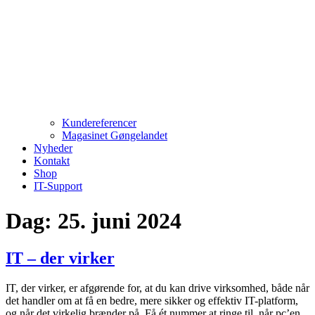
Kundereferencer
Magasinet Gøngelandet
Nyheder
Kontakt
Shop
IT-Support
Dag:
25. juni 2024
IT – der virker
IT, der virker, er afgørende for, at du kan drive virksomhed, både når
det handler om at få en bedre, mere sikker og effektiv IT-platform,
og når det virkelig brænder på. Få ét nummer at ringe til, når pc’en