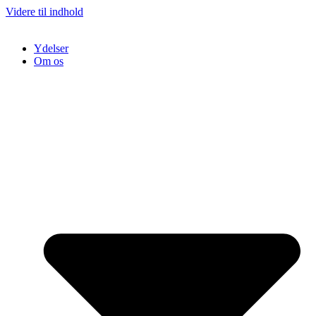
Videre til indhold
Ydelser
Om os