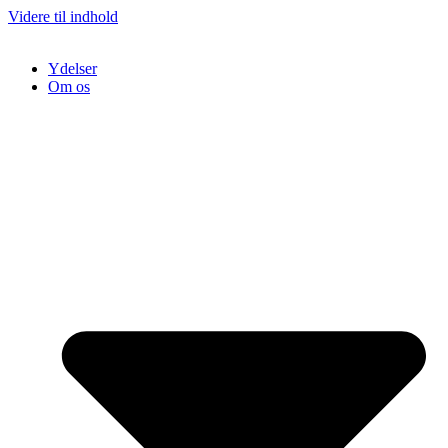
Videre til indhold
Ydelser
Om os