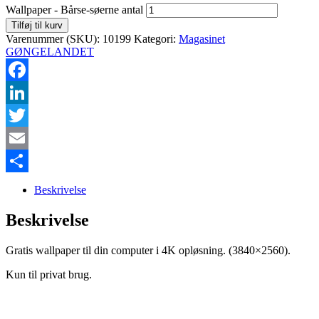
Wallpaper - Bårse-søerne antal
Tilføj til kurv
Varenummer (SKU):
10199
Kategori:
Magasinet
GØNGELANDET
Facebook
LinkedIn
Twitter
Email
Share
Beskrivelse
Beskrivelse
Gratis wallpaper til din computer i 4K opløsning. (3840×2560).
Kun til privat brug.